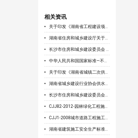
相关资讯
关于印发《湖南省工程建设项目推行机器管招投标工作方案》的通知
湖南省住房和城乡建设厅关于进一步加强城镇二次供水设施建设改造管理的通知（湘建城〔2020〕180号）
长沙市住房和城乡建设委员会 关于印发《长沙市城区新建住宅供水设施 建设和管理办法实施细则》的通知
中华人民共和国国家标准—不锈钢环压式管件
关于印发《湖南省城镇二次供水产品库管理 办法(试行)》的通知
湖南省城乡建设行业协会供水分会组织召开两项团体标准审查会
长沙市住房和城乡建设委员会关于修订印发《长沙市房屋建筑和市政工程施工招标评标活动管理规定》的通知
CJJ82-2012-园林绿化工程施工及验收规范
CJJ1-2008城市道路工程施工与质量验收规范
湖南省建筑施工安全生产标准化考评实施细则